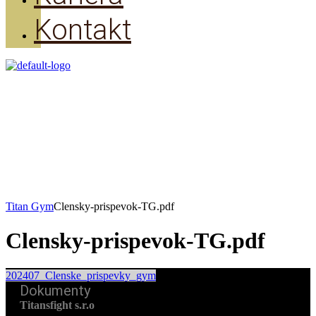
Kontakt
Clensky-prispevok-TG.pdf
Titan Gym
Clensky-prispevok-TG.pdf
Clensky-prispevok-TG.pdf
202407_Clenske_prispevky_gym
Dokumenty
Titansfight s.r.o