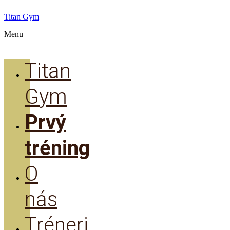
Titan Gym
Menu
Titan
Gym
Prvý
tréning
O
nás
Tréneri