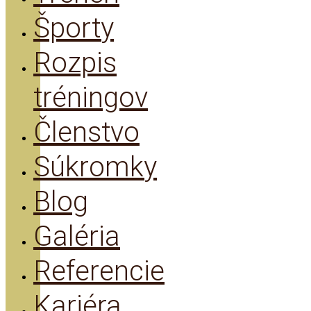
Športy
Rozpis
tréningov
Členstvo
Súkromky
Blog
Galéria
Referencie
Kariéra