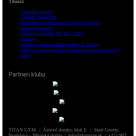
Titanzz
Členské pravidlá
Členský prispevok
Informácia o spracovaní osobných údajov
Interná smernica
Klubové pravidlá TITAN GYM
Stanovy
Súhlas so spracovaním osobných údajov
Súhlas so spracovaním podobizne na marketingové
účely
Partneri klubu
TITAN GYM | Átriové domky, blok E | Staré Grunty,
Bratislava – Mlynská dolina | info@titangym.sk | +421 907